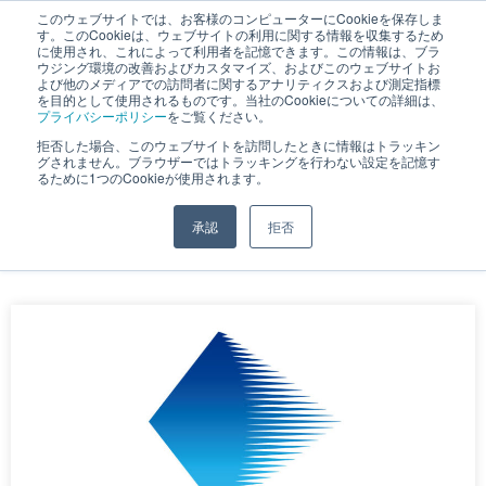
このウェブサイトでは、お客様のコンピューターにCookieを保存しま
す。このCookieは、ウェブサイトの利用に関する情報を収集するため
JP
｜
EN
に使用され、これによって利用者を記憶できます。この情報は、ブラ
ウジング環境の改善およびカスタマイズ、およびこのウェブサイトお
よび他のメディアでの訪問者に関するアナリティクスおよび測定指標
を目的として使用されるものです。当社のCookieについての詳細は、
プライバシーポリシー
をご覧ください。
拒否した場合、このウェブサイトを訪問したときに情報はトラッキン
お知らせ
グされません。ブラウザーではトラッキングを行わない設定を記憶す
るために1つのCookieが使用されます。
承認
拒否
ホーム
»
お知らせ