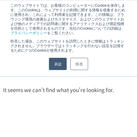
このウェブサイトでは、お客様のコンピューターにCookieを保存しま
す。このCookieは、ウェブサイトの利用に関する情報を収集するため
JP
｜
EN
に使用され、これによって利用者を記憶できます。この情報は、ブラ
ウジング環境の改善およびカスタマイズ、およびこのウェブサイトお
よび他のメディアでの訪問者に関するアナリティクスおよび測定指標
を目的として使用されるものです。当社のCookieについての詳細は、
プライバシーポリシー
をご覧ください。
拒否した場合、このウェブサイトを訪問したときに情報はトラッキン
展示会について
グされません。ブラウザーではトラッキングを行わない設定を記憶す
るために1つのCookieが使用されます。
承認
拒否
ホーム
»
展示会について
It seems we can't find what you're looking for.