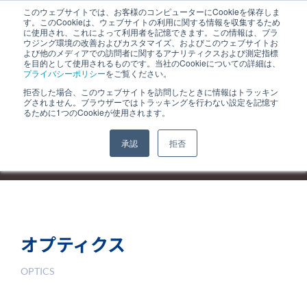
このウェブサイトでは、お客様のコンピューターにCookieを保存しま
す。このCookieは、ウェブサイトの利用に関する情報を収集するため
JP
｜
EN
に使用され、これによって利用者を記憶できます。この情報は、ブラ
ウジング環境の改善およびカスタマイズ、およびこのウェブサイトお
よび他のメディアでの訪問者に関するアナリティクスおよび測定指標
を目的として使用されるものです。当社のCookieについての詳細は、
プライバシーポリシー
をご覧ください。
拒否した場合、このウェブサイトを訪問したときに情報はトラッキン
グされません。ブラウザーではトラッキングを行わない設定を記憶す
るために1つのCookieが使用されます。
承認
拒否
オプティクス
OPTICS