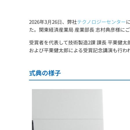
2026年3月26日、弊社
テクノロジーセンター
た。関東経済産業局 産業部長 志村典彦様に
受賞者を代表して技術製造2課 課長 平栗健
および平栗健太郎による受賞記念講演も行わ
式典の様子