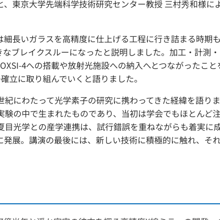
郎と、東京大学先端科学技術研究センター教授 三村秀和様に
は細長いガラスを高精度に仕上げる工程に行き詰まる時期
きなブレイクスルーになったと説明しました。加工・計測・
OXSI-4への搭載や放射光施設への納入へとつながったこ
の確立に取り組んでいくと語りました。
半世紀にわたって光学素子の研究に携わってきた経緯を語り
の実験の中で生まれたものであり、当初は学会でもほとんど
た夏目光学との産学連携は、試行錯誤を重ねながらも着実に
に発展。講演の最後には、新しい技術に積極的に触れ、そ