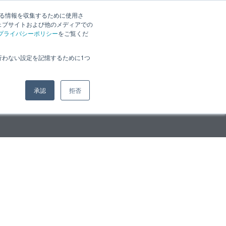
JP
｜
EN
する情報を収集するために使用さ
お知らせ
採用案内
ェブサイトおよび他のメディアでの
プライバシーポリシー
をご覧くだ
行わない設定を記憶するために1つ
承認
拒否