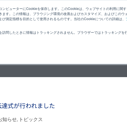
ンピューターにCookieを保存します。このCookieは、ウェブサイトの利用に関
夏目光学とは
適応分野
オプティクス
ヒカリの豆知識
きます。この情報は、ブラウジング環境の改善およびカスタマイズ、およびこのウ
び測定指標を目的として使用されるものです。当社のCookieについての詳細は、
お問合せ
を訪問したときに情報はトラッキングされません。ブラウザーではトラッキングを
伝達式が行われました
お知らせ
,
トピックス