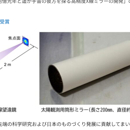
何億光年と遥か宇宙の彼方を探る高精度X線ミラーの開発」
を受賞
先端の科学研究および日本のものづくり発展に貢献してまい