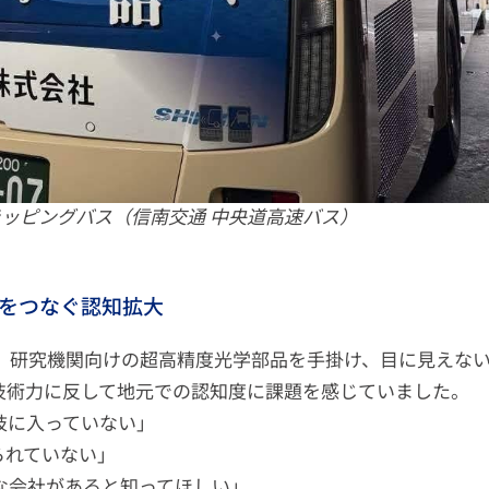
ッピングバス（信南交通 中央道高速バス）
部をつなぐ認知拡大
、研究機関向けの超高精度光学部品を手掛け、目に見えな
技術力に反して地元での認知度に課題を感じていました。
肢に入っていない」
られていない」
な会社があると知ってほしい」