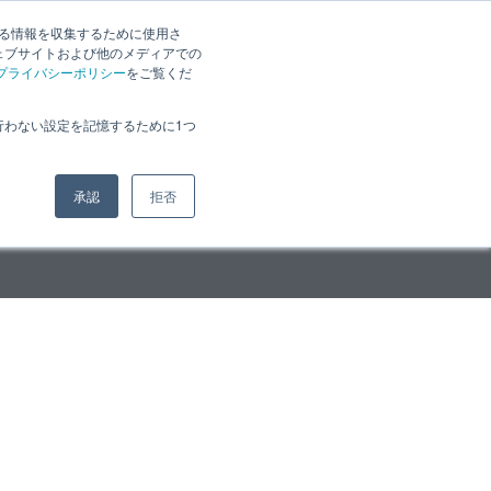
JP
｜
EN
する情報を収集するために使用さ
お知らせ
採用案内
ェブサイトおよび他のメディアでの
プライバシーポリシー
をご覧くだ
行わない設定を記憶するために1つ
承認
拒否