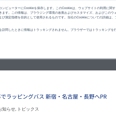
ンピューターにCookieを保存します。このCookieは、ウェブサイトの利用に関
夏目光学とは
適応分野
オプティクス
ヒカリの豆知識
きます。この情報は、ブラウジング環境の改善およびカスタマイズ、およびこのウ
び測定指標を目的として使用されるものです。当社のCookieについての詳細は、
お問合せ
を訪問したときに情報はトラッキングされません。ブラウザーではトラッキングを
でラッピングバス 新宿・名古屋・長野へPR
お知らせ
,
トピックス