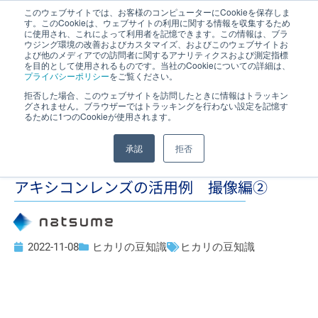
このウェブサイトでは、お客様のコンピューターにCookieを保存しま
す。このCookieは、ウェブサイトの利用に関する情報を収集するため
JP
｜
EN
に使用され、これによって利用者を記憶できます。この情報は、ブラ
ウジング環境の改善およびカスタマイズ、およびこのウェブサイトお
よび他のメディアでの訪問者に関するアナリティクスおよび測定指標
を目的として使用されるものです。当社のCookieについての詳細は、
プライバシーポリシー
をご覧ください。
拒否した場合、このウェブサイトを訪問したときに情報はトラッキン
グされません。ブラウザーではトラッキングを行わない設定を記憶す
るために1つのCookieが使用されます。
承認
拒否
アキシコンレンズの活用例 撮像編②
2022-11-08
ヒカリの豆知識
ヒカリの豆知識