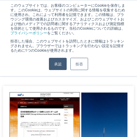
このウェブサイトでは、お客様のコンピューターにCookieを保存しま
す。このCookieは、ウェブサイトの利用に関する情報を収集するため
JP
｜
EN
に使用され、これによって利用者を記憶できます。この情報は、ブラ
ウジング環境の改善およびカスタマイズ、およびこのウェブサイトお
よび他のメディアでの訪問者に関するアナリティクスおよび測定指標
を目的として使用されるものです。当社のCookieについての詳細は、
プライバシーポリシー
をご覧ください。
拒否した場合、このウェブサイトを訪問したときに情報はトラッキン
お知らせ
グされません。ブラウザーではトラッキングを行わない設定を記憶す
るために1つのCookieが使用されます。
承認
拒否
ホーム
»
お知らせ
»
ページ 3