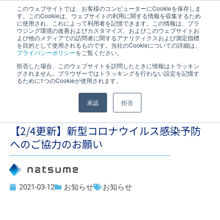
このウェブサイトでは、お客様のコンピューターにCookieを保存しま
す。このCookieは、ウェブサイトの利用に関する情報を収集するため
JP
｜
EN
に使用され、これによって利用者を記憶できます。この情報は、ブラ
ウジング環境の改善およびカスタマイズ、およびこのウェブサイトお
よび他のメディアでの訪問者に関するアナリティクスおよび測定指標
を目的として使用されるものです。当社のCookieについての詳細は、
プライバシーポリシー
をご覧ください。
拒否した場合、このウェブサイトを訪問したときに情報はトラッキン
グされません。ブラウザーではトラッキングを行わない設定を記憶す
るために1つのCookieが使用されます。
承認
拒否
【2/4更新】新型コロナウイルス感染予防
へのご協力のお願い
2021-03-12
お知らせ
お知らせ