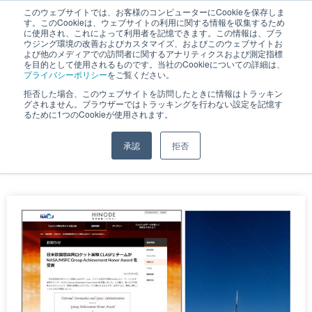
このウェブサイトでは、お客様のコンピューターにCookieを保存しま
す。このCookieは、ウェブサイトの利用に関する情報を収集するため
JP
｜
EN
に使用され、これによって利用者を記憶できます。この情報は、ブラ
ウジング環境の改善およびカスタマイズ、およびこのウェブサイトお
よび他のメディアでの訪問者に関するアナリティクスおよび測定指標
を目的として使用されるものです。当社のCookieについての詳細は、
プライバシーポリシー
をご覧ください。
拒否した場合、このウェブサイトを訪問したときに情報はトラッキン
11月 4, 2021
グされません。ブラウザーではトラッキングを行わない設定を記憶す
るために1つのCookieが使用されます。
承認
拒否
ホーム
»
アーカイブ: 2021年11月4日