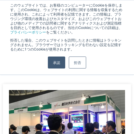
このウェブサイトでは、お客様のコンピューターにCookieを保存しま
す。このCookieは、ウェブサイトの利用に関する情報を収集するため
JP
｜
EN
に使用され、これによって利用者を記憶できます。この情報は、ブラ
ウジング環境の改善およびカスタマイズ、およびこのウェブサイトお
よび他のメディアでの訪問者に関するアナリティクスおよび測定指標
を目的として使用されるものです。当社のCookieについての詳細は、
プライバシーポリシー
をご覧ください。
拒否した場合、このウェブサイトを訪問したときに情報はトラッキン
3月 10, 2021
グされません。ブラウザーではトラッキングを行わない設定を記憶す
るために1つのCookieが使用されます。
承認
拒否
ホーム
»
アーカイブ: 2021年3月10日