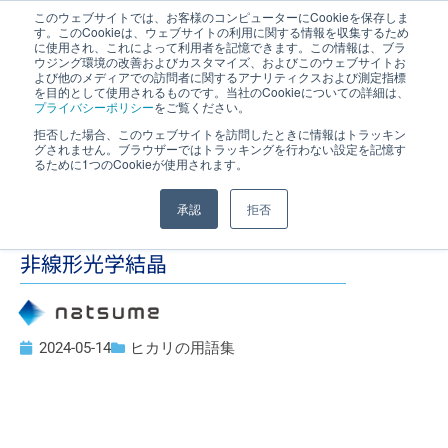
このウェブサイトでは、お客様のコンピューターにCookieを保存しま
す。このCookieは、ウェブサイトの利用に関する情報を収集するため
JP
｜
EN
に使用され、これによって利用者を記憶できます。この情報は、ブラ
ウジング環境の改善およびカスタマイズ、およびこのウェブサイトお
よび他のメディアでの訪問者に関するアナリティクスおよび測定指標
を目的として使用されるものです。当社のCookieについての詳細は、
プライバシーポリシー
をご覧ください。
拒否した場合、このウェブサイトを訪問したときに情報はトラッキン
グされません。ブラウザーではトラッキングを行わない設定を記憶す
るために1つのCookieが使用されます。
承認
拒否
非線形光学結晶
2024-05-14
ヒカリの用語集