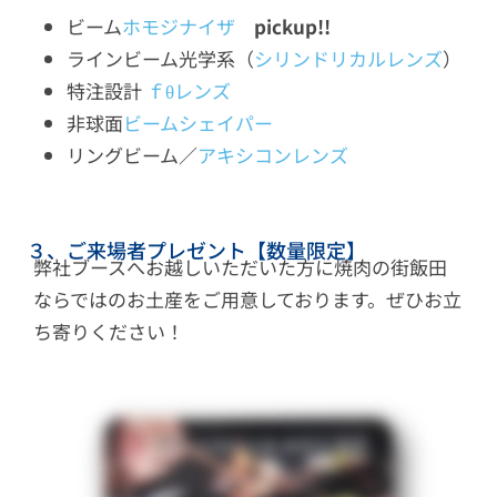
ビーム
ホモジナイザ
pickup!!
ラインビーム光学系（
シリンドリカルレンズ
）
特注設計
ｆθレンズ
非球面
ビームシェイパー
リングビーム／
アキシコンレンズ
３、ご来場者プレゼント【数量限定】
弊社ブースへお越しいただいた方に焼肉の街飯田
ならではのお土産をご用意しております。ぜひお立
ち寄りください！