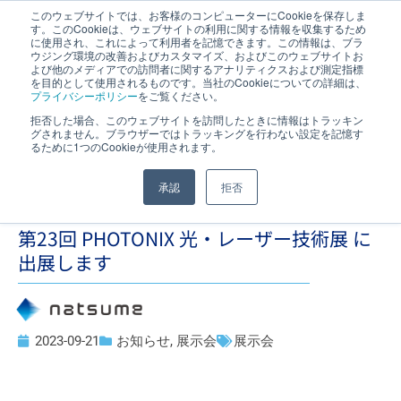
このウェブサイトでは、お客様のコンピューターにCookieを保存しま
す。このCookieは、ウェブサイトの利用に関する情報を収集するため
JP
｜
EN
に使用され、これによって利用者を記憶できます。この情報は、ブラ
ウジング環境の改善およびカスタマイズ、およびこのウェブサイトお
よび他のメディアでの訪問者に関するアナリティクスおよび測定指標
を目的として使用されるものです。当社のCookieについての詳細は、
プライバシーポリシー
をご覧ください。
拒否した場合、このウェブサイトを訪問したときに情報はトラッキン
グされません。ブラウザーではトラッキングを行わない設定を記憶す
るために1つのCookieが使用されます。
承認
拒否
第23回 PHOTONIX 光・レーザー技術展 に
出展します
2023-09-21
お知らせ
,
展示会
展示会