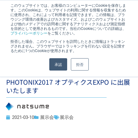
このウェブサイトでは、お客様のコンピューターにCookieを保存しま
す。このCookieは、ウェブサイトの利用に関する情報を収集するため
JP
｜
EN
に使用され、これによって利用者を記憶できます。この情報は、ブラ
ウジング環境の改善およびカスタマイズ、およびこのウェブサイトお
よび他のメディアでの訪問者に関するアナリティクスおよび測定指標
を目的として使用されるものです。当社のCookieについての詳細は、
プライバシーポリシー
をご覧ください。
拒否した場合、このウェブサイトを訪問したときに情報はトラッキン
グされません。ブラウザーではトラッキングを行わない設定を記憶す
るために1つのCookieが使用されます。
承認
拒否
PHOTONIX2017 オプティクスEXPO に出展
いたします
2021-03-10
展示会
展示会