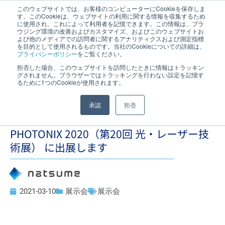
このウェブサイトでは、お客様のコンピューターにCookieを保存しま
す。このCookieは、ウェブサイトの利用に関する情報を収集するため
JP
｜
EN
に使用され、これによって利用者を記憶できます。この情報は、ブラ
ウジング環境の改善およびカスタマイズ、およびこのウェブサイトお
よび他のメディアでの訪問者に関するアナリティクスおよび測定指標
を目的として使用されるものです。当社のCookieについての詳細は、
プライバシーポリシー
をご覧ください。
拒否した場合、このウェブサイトを訪問したときに情報はトラッキン
グされません。ブラウザーではトラッキングを行わない設定を記憶す
るために1つのCookieが使用されます。
承認
拒否
PHOTONIX 2020（第20回 光・レーザー技
術展） に出展します
2021-03-10
展示会
展示会