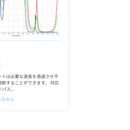
ー
グ
ートは必要な波長を透過させ不
遮断することができます。 対応
ス...
ちらから