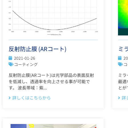
反射防止膜 (ARコート)
ミラ
2021-01-26
20
コーティング
コ
反射防止膜(ARコート)は光学部品の表面反射
ミラ
を低減し、透過率を向上させる事が可能で
最適
す。 波長帯域：紫...
とが
詳しくはこちらから
詳