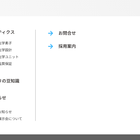
ティクス
お問合せ
光学素子
採用案内
光学設計
光学ユニット
品質保証
リの豆知識
らせ
お知らせ
展示会について