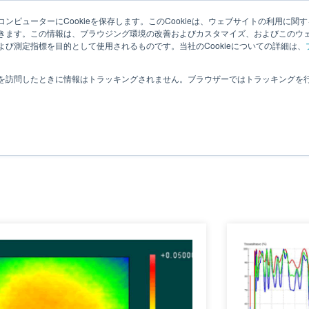
ンピューターにCookieを保存します。このCookieは、ウェブサイトの利用に関
夏目光学とは
適応分野
オプティクス
ヒカリの豆知識
きます。この情報は、ブラウジング環境の改善およびカスタマイズ、およびこのウ
び測定指標を目的として使用されるものです。当社のCookieについての詳細は、
お問合せ
を訪問したときに情報はトラッキングされません。ブラウザーではトラッキングを