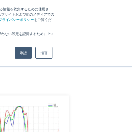
JP
｜
EN
する情報を収集するために使用さ
お知らせ
採用案内
ェブサイトおよび他のメディアでの
プライバシーポリシー
をご覧くだ
行わない設定を記憶するために1つ
承認
拒否
ホーム
»
コーティング