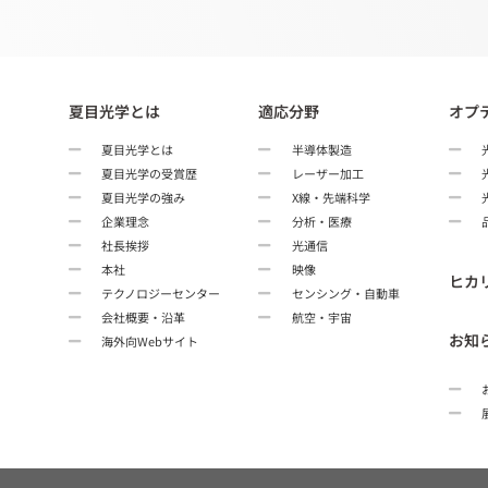
夏目光学とは
適応分野
オプ
夏目光学とは
半導体製造
夏目光学の受賞歴
レーザー加工
夏目光学の強み
X線・先端科学
企業理念
分析・医療
社長挨拶
光通信
本社
映像
ヒカ
テクノロジーセンター
センシング・自動車
会社概要・沿革
航空・宇宙
お知
海外向Webサイト