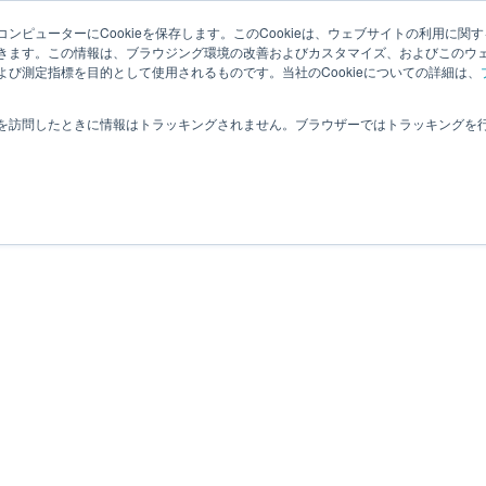
ンピューターにCookieを保存します。このCookieは、ウェブサイトの利用に関
夏目光学とは
適応分野
オプティクス
ヒカリの豆知識
きます。この情報は、ブラウジング環境の改善およびカスタマイズ、およびこのウ
び測定指標を目的として使用されるものです。当社のCookieについての詳細は、
お問合せ
を訪問したときに情報はトラッキングされません。ブラウザーではトラッキングを