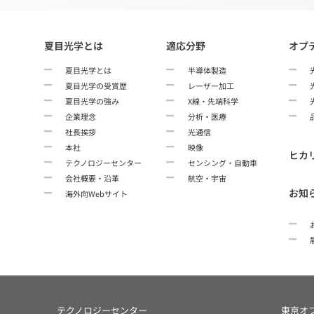
夏目光学とは
適応分野
オプ
夏目光学とは
半導体製造
夏目光学の受賞歴
レーザー加工
夏目光学の強み
X線・先端科学
企業理念
分析・医療
社長挨拶
光通信
本社
映像
ヒカ
テクノロジーセンター
センシング・自動車
会社概要・沿革
航空・宇宙
お知
海外向Webサイト
テクノロジーセンター
東京オ