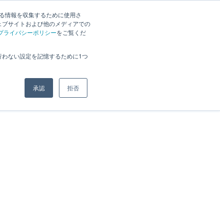
JP
｜
EN
する情報を収集するために使用さ
お知らせ
採用案内
ェブサイトおよび他のメディアでの
プライバシーポリシー
をご覧くだ
行わない設定を記憶するために1つ
承認
拒否
ホーム
»
アーカイブ: 2024年10月16日