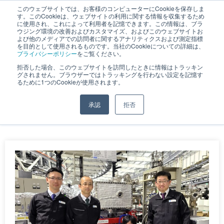
このウェブサイトでは、お客様のコンピューターにCookieを保存しま
す。このCookieは、ウェブサイトの利用に関する情報を収集するため
JP
｜
EN
に使用され、これによって利用者を記憶できます。この情報は、ブラ
ウジング環境の改善およびカスタマイズ、およびこのウェブサイトお
よび他のメディアでの訪問者に関するアナリティクスおよび測定指標
を目的として使用されるものです。当社のCookieについての詳細は、
プライバシーポリシー
をご覧ください。
拒否した場合、このウェブサイトを訪問したときに情報はトラッキン
7月 2, 2024
グされません。ブラウザーではトラッキングを行わない設定を記憶す
るために1つのCookieが使用されます。
承認
拒否
ホーム
»
アーカイブ: 2024年7月2日