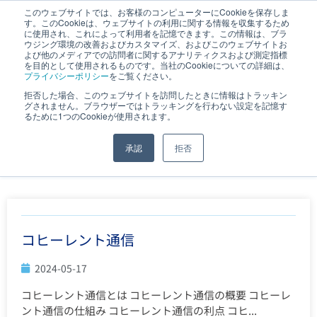
このウェブサイトでは、お客様のコンピューターにCookieを保存しま
す。このCookieは、ウェブサイトの利用に関する情報を収集するため
JP
｜
EN
に使用され、これによって利用者を記憶できます。この情報は、ブラ
ウジング環境の改善およびカスタマイズ、およびこのウェブサイトお
よび他のメディアでの訪問者に関するアナリティクスおよび測定指標
を目的として使用されるものです。当社のCookieについての詳細は、
プライバシーポリシー
をご覧ください。
拒否した場合、このウェブサイトを訪問したときに情報はトラッキン
5月 17, 2024
グされません。ブラウザーではトラッキングを行わない設定を記憶す
るために1つのCookieが使用されます。
承認
拒否
ホーム
»
アーカイブ: 2024年5月17日
コヒーレント通信
2024-05-17
コヒーレント通信とは コヒーレント通信の概要 コヒーレ
ント通信の仕組み コヒーレント通信の利点 コヒ...