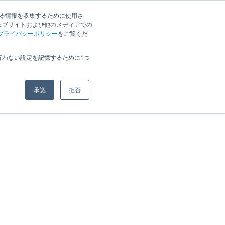
JP
｜
EN
する情報を収集するために使用さ
お知らせ
採用案内
ェブサイトおよび他のメディアでの
プライバシーポリシー
をご覧くだ
行わない設定を記憶するために1つ
承認
拒否
ホーム
»
アーカイブ: 2023年3月20日