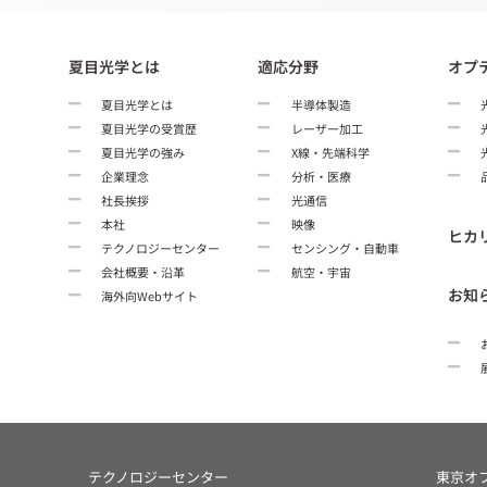
夏目光学とは
適応分野
オプ
夏目光学とは
半導体製造
夏目光学の受賞歴
レーザー加工
夏目光学の強み
X線・先端科学
企業理念
分析・医療
社長挨拶
光通信
本社
映像
ヒカ
テクノロジーセンター
センシング・自動車
会社概要・沿革
航空・宇宙
お知
海外向Webサイト
テクノロジーセンター
東京オ