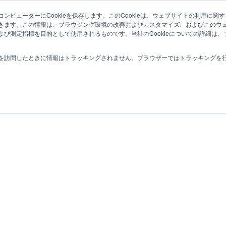
ンピューターにCookieを保存します。このCookieは、ウェブサイトの利用に関
夏目光学とは
適応分野
オプティクス
ヒカリの豆知識
きます。この情報は、ブラウジング環境の改善およびカスタマイズ、およびこのウ
び測定指標を目的として使用されるものです。当社のCookieについての詳細は、
お問合せ
を訪問したときに情報はトラッキングされません。ブラウザーではトラッキングを