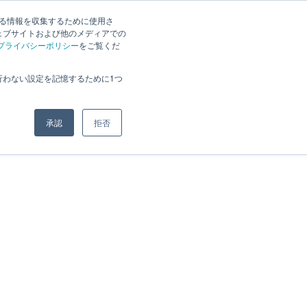
JP
｜
EN
する情報を収集するために使用さ
お知らせ
採用案内
ェブサイトおよび他のメディアでの
プライバシーポリシー
をご覧くだ
行わない設定を記憶するために1つ
承認
拒否
ホーム
»
アーカイブ: 2022年4月15日