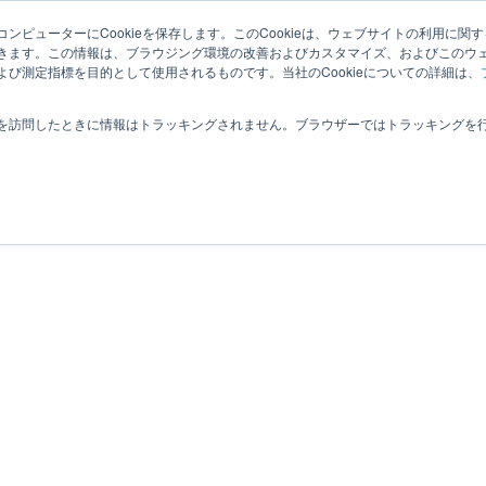
ンピューターにCookieを保存します。このCookieは、ウェブサイトの利用に関
夏目光学とは
適応分野
オプティクス
ヒカリの豆知識
きます。この情報は、ブラウジング環境の改善およびカスタマイズ、およびこのウ
び測定指標を目的として使用されるものです。当社のCookieについての詳細は、
お問合せ
を訪問したときに情報はトラッキングされません。ブラウザーではトラッキングを