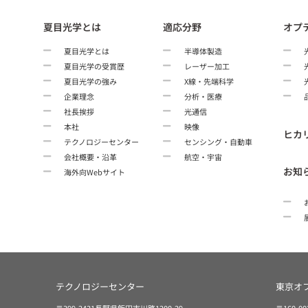
夏目光学とは
適応分野
オプ
夏目光学とは
半導体製造
夏目光学の受賞歴
レーザー加工
夏目光学の強み
X線・先端科学
企業理念
分析・医療
社長挨拶
光通信
本社
映像
ヒカ
テクノロジーセンター
センシング・自動車
会社概要・沿革
航空・宇宙
お知
海外向Webサイト
テクノロジーセンター
東京オ