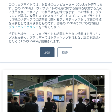
このウェブサイトでは、お客様のコンピューターにCookieを保存しま
す。このCookieは、ウェブサイトの利用に関する情報を収集するため
JP
｜
EN
に使用され、これによって利用者を記憶できます。この情報は、ブラ
ウジング環境の改善およびカスタマイズ、およびこのウェブサイトお
よび他のメディアでの訪問者に関するアナリティクスおよび測定指標
を目的として使用されるものです。当社のCookieについての詳細は、
プライバシーポリシー
をご覧ください。
拒否した場合、このウェブサイトを訪問したときに情報はトラッキン
6月 11, 2021
グされません。ブラウザーではトラッキングを行わない設定を記憶す
るために1つのCookieが使用されます。
承認
拒否
ホーム
»
アーカイブ: 2021年6月11日