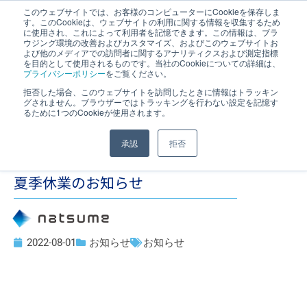
このウェブサイトでは、お客様のコンピューターにCookieを保存しま
す。このCookieは、ウェブサイトの利用に関する情報を収集するため
JP
｜
EN
に使用され、これによって利用者を記憶できます。この情報は、ブラ
ウジング環境の改善およびカスタマイズ、およびこのウェブサイトお
よび他のメディアでの訪問者に関するアナリティクスおよび測定指標
を目的として使用されるものです。当社のCookieについての詳細は、
プライバシーポリシー
をご覧ください。
拒否した場合、このウェブサイトを訪問したときに情報はトラッキン
グされません。ブラウザーではトラッキングを行わない設定を記憶す
るために1つのCookieが使用されます。
承認
拒否
夏季休業のお知らせ
2022-08-01
お知らせ
お知らせ